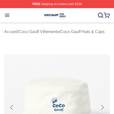
FREE
shipping on orders over $100
Coco Gauff Shop ⚡️ Officially Licensed Coco Gauff Mer
Open menu
Accueil
/
Coco Gauff Vêtements
/
Coco Gauff Hats & Caps