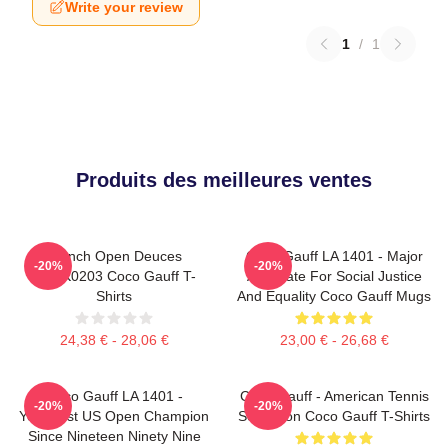
Write your review
1
/
1
Produits des meilleures ventes
French Open Deuces
Coco Gauff LA 1401 - Major
-20%
-20%
DTNK0203 Coco Gauff T-
Advocate For Social Justice
Shirts
And Equality Coco Gauff Mugs
24,38 € - 28,06 €
23,00 € - 26,68 €
Coco Gauff LA 1401 -
Coco Gauff - American Tennis
-20%
-20%
Youngest US Open Champion
Sensation Coco Gauff T-Shirts
Since Nineteen Ninety Nine