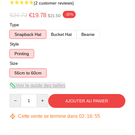
(2 customer reviews)
€24.73
€19.78
-20%
$21.50
Type
Snapback Hat
Bucket Hat
Beanie
Style
Printing
Size
56cm to 60cm
Voir le guide des tailles
Quantity
AJOUTER AU PANIER
Cette vente se termine dans
02
:
16
:
54