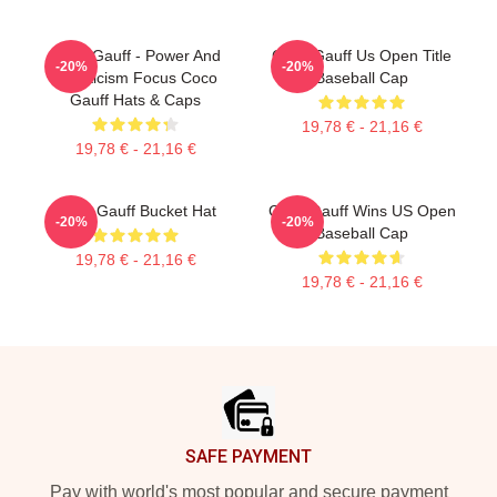
Coco Gauff - Power And
Coco Gauff Us Open Title
-20%
-20%
Athleticism Focus Coco
Baseball Cap
Gauff Hats & Caps
19,78 € - 21,16 €
19,78 € - 21,16 €
Coco Gauff Bucket Hat
Coco Gauff Wins US Open
-20%
-20%
Baseball Cap
19,78 € - 21,16 €
19,78 € - 21,16 €
Footer
SAFE PAYMENT
Pay with world's most popular and secure payment