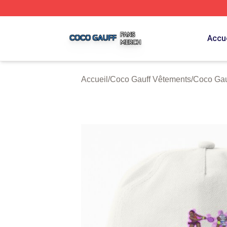
Coco Gauff Shop ⚡️ Officially Licensed Coco Gauff Merch 
Accue
Accueil
/
Coco Gauff Vêtements
/
Coco Gau