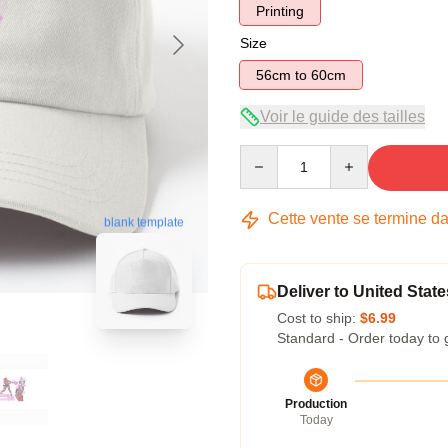
Printing
Size
56cm to 60cm
Voir le guide des tailles
Quantity
Cette vente se termine d
blank template
Deliver to United State
Cost to ship:
$6.99
Standard - Order today to 
Production
Today