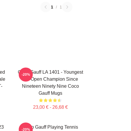
1
/
1
ted
Coco Gauff LA 1401 - Youngest
-20%
ale
US Open Champion Since
T-
Nineteen Ninety Nine Coco
Gauff Mugs
23,00 € - 26,68 €
23
Coco Gauff Playing Tennis
-20%