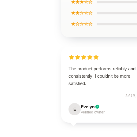
★★★☆☆
★★☆☆☆
★☆☆☆☆
The product performs reliably and
consistently; I couldn’t be more
satisfied.
Jul 19,
Evelyn
E
Verified owner