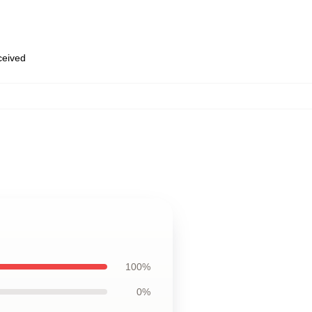
eceived
100%
0%