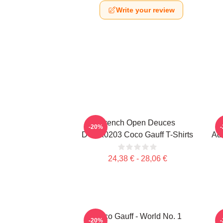
Write your review
French Open Deuces
-20%
DTNK0203 Coco Gauff T-Shirts
Adv
24,38 € - 28,06 €
Coco Gauff - World No. 1
C
-20%