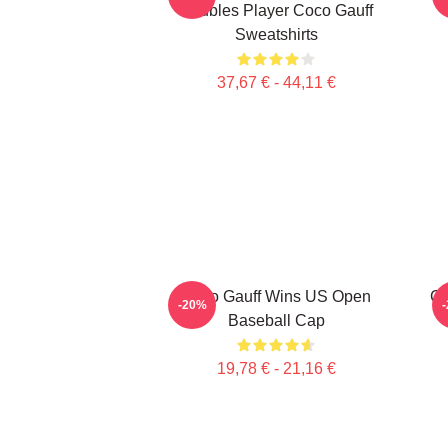
Doubles Player Coco Gauff
Sweatshirts
37,67 € - 44,11 €
Coco Gauff Wins US Open
Ca
-20%
Baseball Cap
19,78 € - 21,16 €