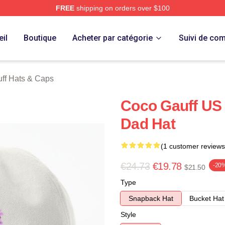
FREE
shipping on orders over $100
Store
il
Boutique
Acheter par catégorie
Suivi de c
ff Hats & Caps
Coco Gauff US
Dad Hat
(1 customer reviews
€24.73
€19.78
-20
$21.50
Type
Snapback Hat
Bucket Hat
Style