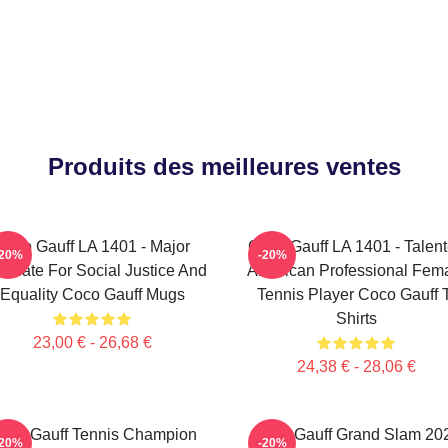
Produits des meilleures ventes
Coco Gauff LA 1401 - Major
Coco Gauff LA 1401 - Talen
-20%
-20%
ocate For Social Justice And
American Professional Fem
Equality Coco Gauff Mugs
Tennis Player Coco Gauff 
Shirts
23,00 € - 26,68 €
24,38 € - 28,06 €
oco Gauff Tennis Champion
Coco Gauff Grand Slam 20
-20%
-20%