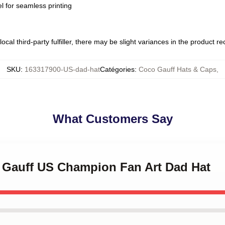
l for seamless printing
ocal third-party fulfiller, there may be slight variances in the product r
SKU
:
163317900-US-dad-hat
Catégories
:
Coco Gauff Hats & Caps
,
What Customers Say
o Gauff US Champion Fan Art Dad Hat