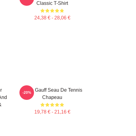
Classic T-Shirt
24,38 € - 28,06 €
r
Coco Gauff Seau De Tennis
-20%
 And
Chapeau
&
19,78 € - 21,16 €