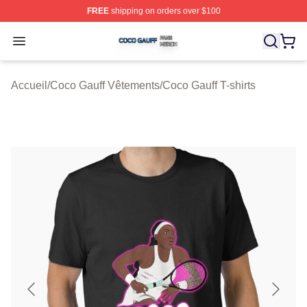
FREE
shipping on orders over $100
Coco Gauff Shop ⚡️ Officially Licensed Coco Gauff Mer
Open menu
Accueil
/
Coco Gauff Vêtements
/
Coco Gauff T-shirts