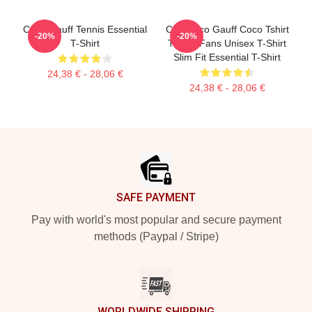
Coco Gauff Tennis Essential
Cori Coco Gauff Coco Tshirt
-20%
-20%
T-Shirt
Tennis Fans Unisex T-Shirt
Slim Fit Essential T-Shirt
24,38 € - 28,06 €
24,38 € - 28,06 €
Footer
SAFE PAYMENT
Pay with world's most popular and secure payment
methods (Paypal / Stripe)
WORLDWIDE SHIPPING