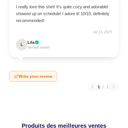
I really love this shirt! It's quite cozy and adorable!
showed up on schedule! I adore it! 10/10, definitely
recommended!
Jul 15, 2025
Lila
L
Verified owner
Write your review
1
/
1
Produits des meilleures ventes