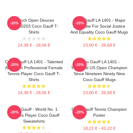
French Open Deuces
Coco Gauff LA 1401 - Major
-20%
-20%
DTNK0203 Coco Gauff T-
Advocate For Social Justice
Shirts
And Equality Coco Gauff Mugs
24,38 € - 28,06 €
23,00 € - 26,68 €
Coco Gauff LA 1401 - Talented
Coco Gauff LA 1401 -
-20%
-20%
American Professional Female
Youngest US Open Champion
Tennis Player Coco Gauff T-
Since Nineteen Ninety Nine
Shirts
Coco Gauff Mugs
24,38 € - 28,06 €
23,00 € - 26,68 €
Coco Gauff - World No. 1
Coco Gauff Tennis Champion
-20%
-20%
Doubles Player Coco Gauff
Poster
Sweatshirts
18,21 € - 42,22 €