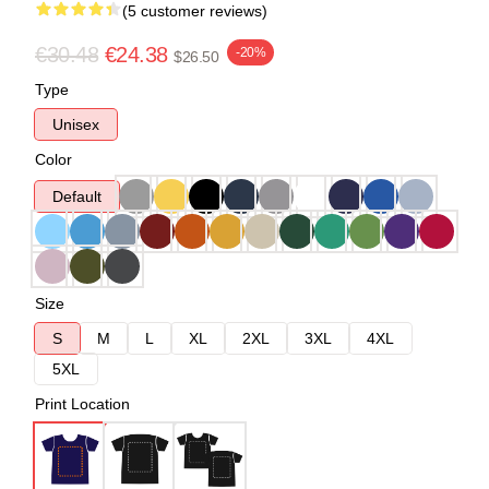
(5 customer reviews)
€30.48
€24.38
-20%
$26.50
Type
Unisex
Color
Default
Size
S
M
L
XL
2XL
3XL
4XL
5XL
Print Location