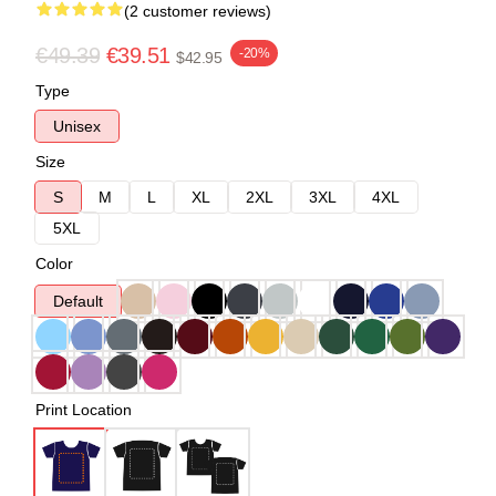
(2 customer reviews)
€49.39
€39.51
-20%
$42.95
Type
Unisex
Size
S
M
L
XL
2XL
3XL
4XL
5XL
Color
Default
Print Location