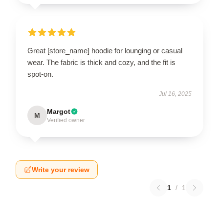
Great [store_name] hoodie for lounging or casual
wear. The fabric is thick and cozy, and the fit is
spot-on.
Jul 16, 2025
Margot
M
Verified owner
Write your review
1
/
1