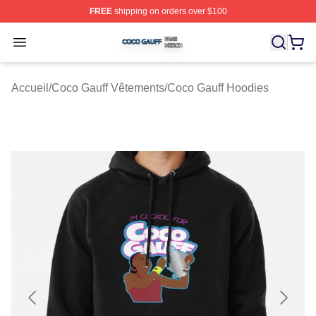
FREE
shipping on orders over $100
Coco Gauff Shop ⚡️ Officially Licensed Coco Gauff Mer
Open menu
Accueil
/
Coco Gauff Vêtements
/
Coco Gauff Hoodies