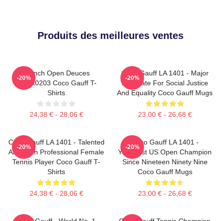
Produits des meilleures ventes
French Open Deuces
Coco Gauff LA 1401 - Major
-20%
-20%
DTNK0203 Coco Gauff T-
Advocate For Social Justice
Shirts
And Equality Coco Gauff Mugs
24,38 € - 28,06 €
23,00 € - 26,68 €
Coco Gauff LA 1401 - Talented
Coco Gauff LA 1401 -
-20%
-20%
American Professional Female
Youngest US Open Champion
Tennis Player Coco Gauff T-
Since Nineteen Ninety Nine
Shirts
Coco Gauff Mugs
24,38 € - 28,06 €
23,00 € - 26,68 €
Coco Gauff - World No. 1
Coco Gauff Tennis Champion