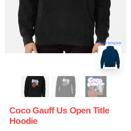
blank template
Coco Gauff Us Open Title
Hoodie